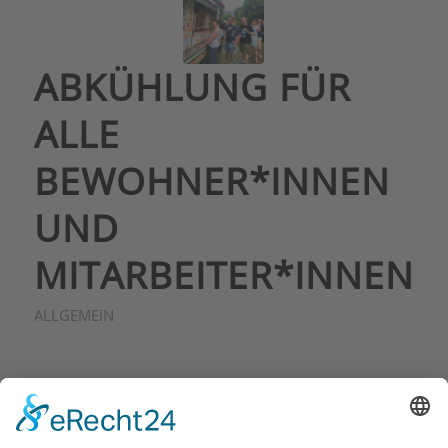
ABKÜHLUNG FÜR
ALLE
BEWOHNER*INNEN
UND
MITARBEITER*INNEN
ALLGEMEIN
der Iona Lebensgemeinschaften für
Menschen mit Behinderung e.V. am