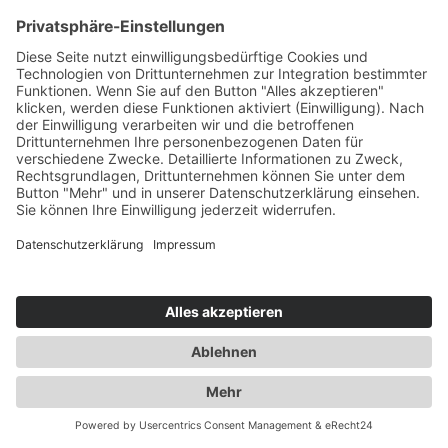
02.07.2025
Um die Hitzewelle etwas erträglicher zu
gestalten, wurde von der Geschäftsleitung,
Herrn Langer, für alle eine kleine
Überraschung organisiert:
Ein Eiswagen hat alle Häuser der Iona
Lebensgemeinschaften e.V. angefahren,
sodass jede*r in den Genuss einer kühlen
Leckerei nach Wahl kam.