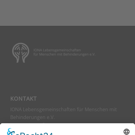
KONTAKT
IONA Lebensgemeinschaften für Menschen mit
Behinderungen e.V.
Harmoniestraße 12
42107 Wuppertal