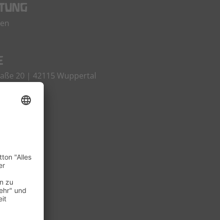
ITUNG
ken
E
aße 20 | 42115 Wuppertal
N
99 813
99 819