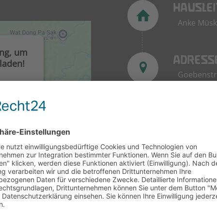
HAUSLE
Anke Müs
ung, um
ADRESS
laden!
Goebenstr
nes
ubetten.
tivitäten
TELEFO
durch und
0202 – 42 
e zu, um
FAX
0202 – 42 
anagement
E-MAIL