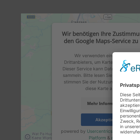
Wir benötigen Ihre Zustimm
den Google Maps-Service zu 
Wir verwenden einen Service ei
Drittanbieters, um Karteninhalte einz
Dieser Service kann Daten zu Ihren Ak
sammeln. Bitte lesen Sie die Details 
stimmen Sie der Nutzung des Servic
diese Karte anzuzeigen.
Mehr Informationen
Akzeptieren
powered by
Usercentrics Consent M
Platform
&
eRecht24