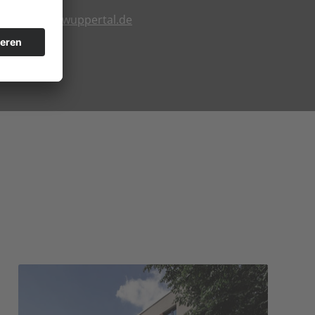
mban@iona-wuppertal.de