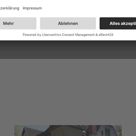
anagement
E-MAIL
haus.osta