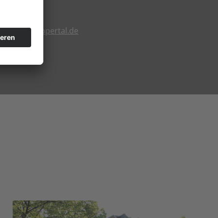
ra@iona-wuppertal.de