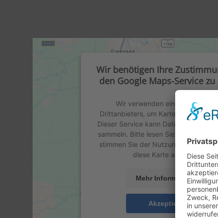
Wir benötigen Ihre Zustimm
den Google Maps-Service zu 
Wir verwenden einen Service ei
Drittanbieters, um Karteninhalte einz
Dieser Service kann Daten zu Ihren Ak
sammeln. Bitte lesen Sie die Details 
stimmen Sie der Nutzung des Servic
diese Karte anzuzeigen.
Mehr Informationen
Akzeptieren