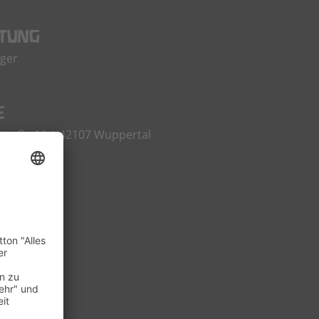
ITUNG
nger
E
traße 10 | 42107 Wuppertal
N
91 49 641
91 49 621