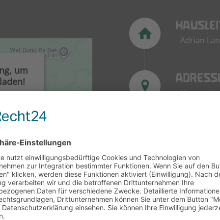
HAUSLE
Adrian La
ung, um
ADRESS
laden!
Harmonies
nes
ubetten.
tivitäten
TELEFO
durch und
0202 – 76 
e zu, um
FAX
0202 – 76 