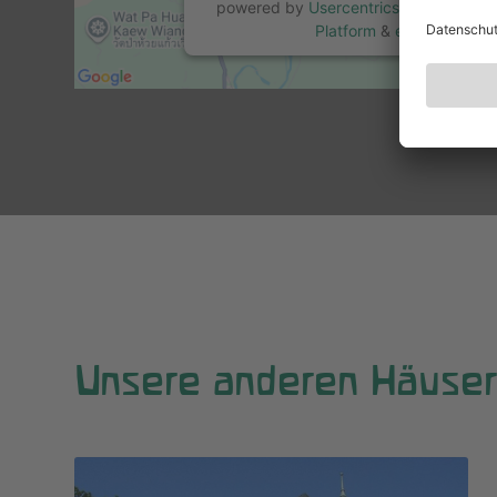
powered by
Usercentrics Consent M
Platform
&
eRecht24
Unsere anderen Häuser