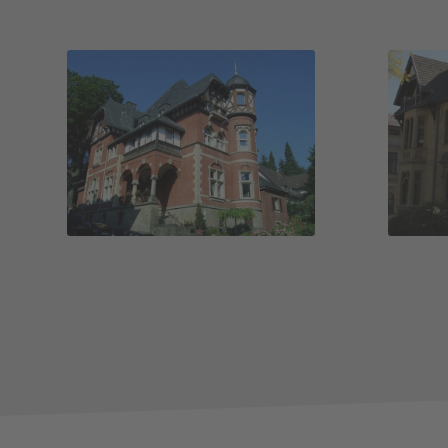
Haus Iona
H