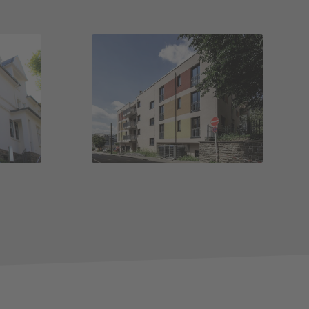
r-
Haus Ostara