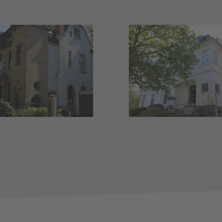
Helmut-Reime
aus Columban
Haus