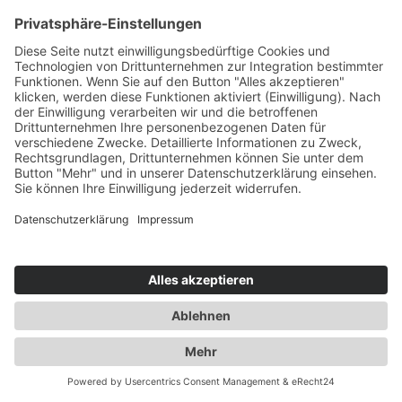
28. MÄRZ 2022
1
2
3
4
5
Seite 5 von 5