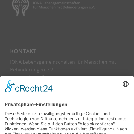
KONTAKT
IONA Lebensgemeinschaften für Menschen mit
Behinderungen e.V.
Harmoniestraße 12
42107 Wuppertal
0202 76 91 49 641
info@iona-wuppertal.de